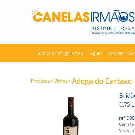
Sumos e Refrigerantes
Águas
Cervejas
Sid
Adega do Cartaxo
Produtos > Vinhos >
Bridã
0,75 L
ref. 08
Garrafa 
Vinho Tr