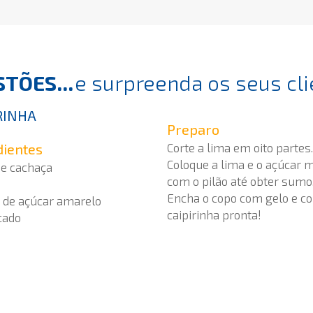
TÕES...
e surpreenda os seus cli
RINHA
Preparo
dientes
Corte a lima em oito partes.
Coloque a lima e o açúcar
de cachaça
com o pilão até obter sumo
Encha o copo com gelo e col
á de açúcar amarelo
caipirinha pronta!
cado