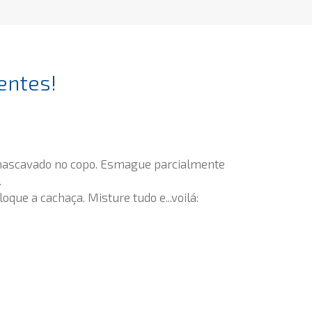
entes!
 mascavado no copo. Esmague parcialmente
.
oque a cachaça. Misture tudo e...voilá: