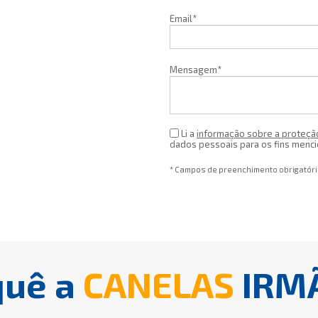
Email*
Mensagem*
Li a
informação sobre a proteçã
dados pessoais para os fins menc
* Campos de preenchimento obrigatór
quê a
CANELAS
IRM