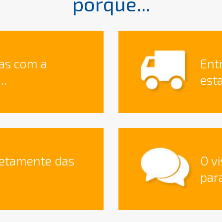
porque...
as com a
Ent
..
est
retamente das
O v
para