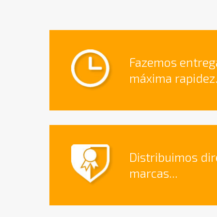
Fazemos entreg
máxima rapidez.
Distribuimos di
marcas...