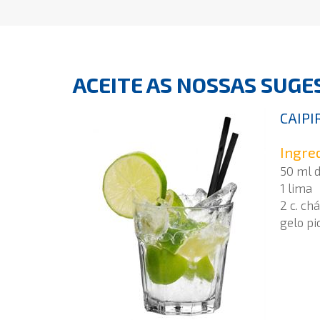
ACEITE AS NOSSAS SUGES
CAIPI
Ingre
50 ml 
1 lima
2 c. ch
gelo pi