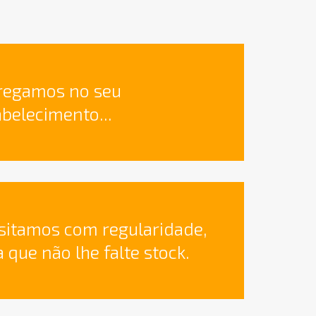
regamos no seu
abelecimento...
isitamos com regularidade,
 que não lhe falte stock.