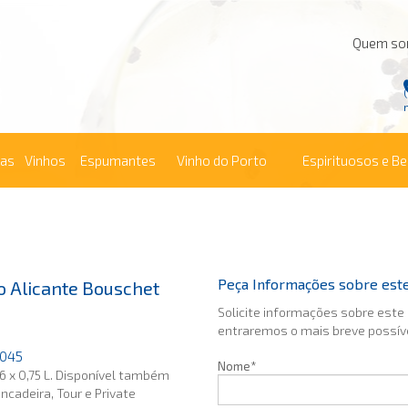
Quem s
ras
Vinhos
Espumantes
Vinho do Porto
Espirituosos e B
Peça Informações sobre est
o Alicante Bouschet
Solicite informações sobre este
entraremos o mais breve possív
9045
Nome*
6 x 0,75 L. Disponível também
incadeira, Tour e Private