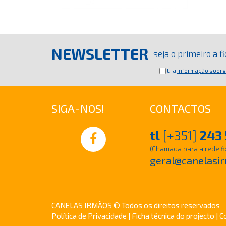
NEWSLETTER
seja o primeiro a 
Li a
informação sobre
SIGA-NOS!
CONTACTOS
tl
[+351]
243 
(Chamada para a rede fi
geral@canelasir
CANELAS IRMÃOS © Todos os direitos reservados
Política de Privacidade
|
Ficha técnica do projecto
| C