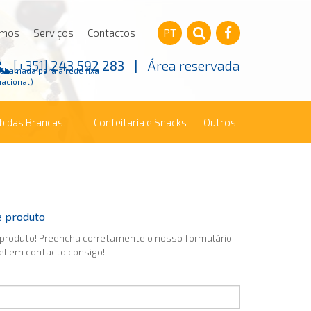
omos
Serviços
Contactos
PT
[+351]
243 592 283
|
Área reservada
(Chamada para a rede fixa
nacional)
ebidas Brancas
Confeitaria e Snacks
Outros
e produto
 produto! Preencha corretamente o nosso formulário,
el em contacto consigo!