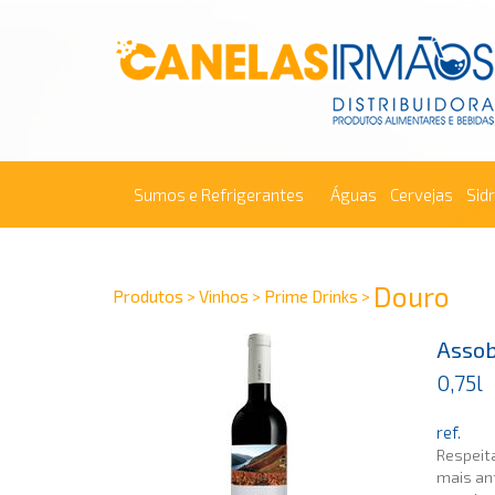
Sumos e Refrigerantes
Águas
Cervejas
Sid
Douro
Produtos > Vinhos > Prime Drinks >
Assob
0,75l
ref.
Respeita
mais an