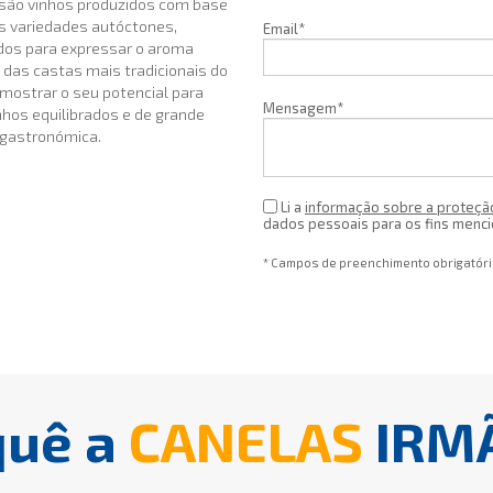
são vinhos produzidos com base
s variedades autóctones,
Email*
dos para expressar o aroma
 das castas mais tradicionais do
mostrar o seu potencial para
Mensagem*
nhos equilibrados e de grande
 gastronómica.
Li a
informação sobre a proteçã
dados pessoais para os fins menc
* Campos de preenchimento obrigatór
quê a
CANELAS
IRM