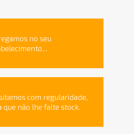
regamos no seu
abelecimento...
isitamos com regularidade,
 que não lhe falte stock.