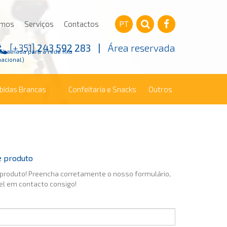
omos
Serviços
Contactos
PT
[+351]
243 592 283
|
Área reservada
(Chamada para a rede fixa
nacional)
ebidas Brancas
Confeitaria e Snacks
Outros
e produto
 produto! Preencha corretamente o nosso formulário,
el em contacto consigo!