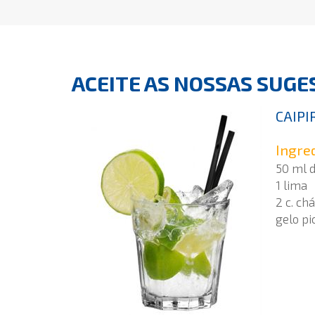
ACEITE AS NOSSAS SUGES
CAIPI
Ingre
50 ml 
1 lima
2 c. ch
gelo pi