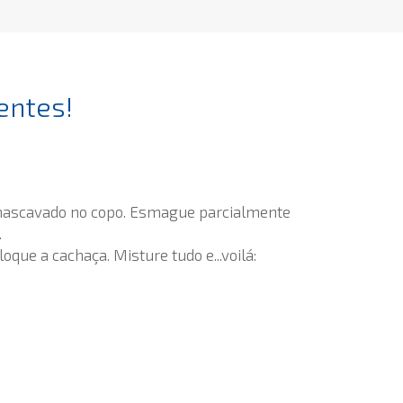
entes!
 mascavado no copo. Esmague parcialmente
.
oque a cachaça. Misture tudo e...voilá: