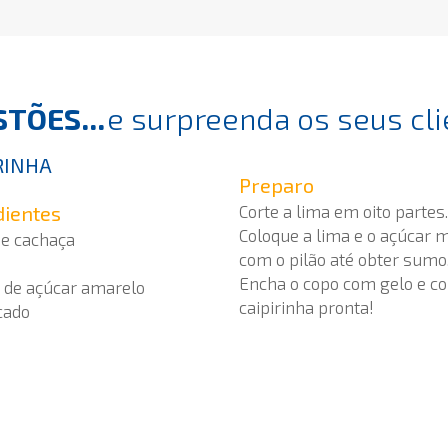
TÕES...
e surpreenda os seus cli
RINHA
Preparo
dientes
Corte a lima em oito partes.
Coloque a lima e o açúcar
de cachaça
com o pilão até obter sumo
Encha o copo com gelo e col
á de açúcar amarelo
caipirinha pronta!
cado