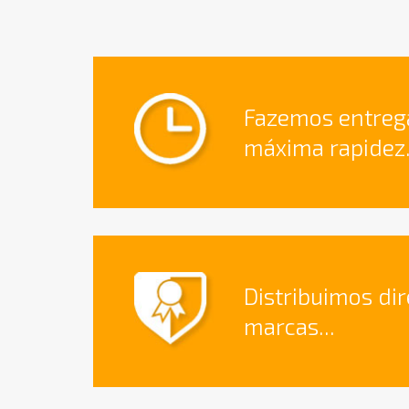
Fazemos entreg
máxima rapidez.
Distribuimos di
marcas...