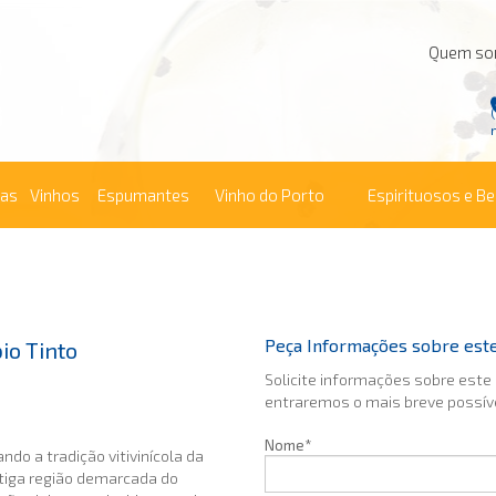
Quem s
ras
Vinhos
Espumantes
Vinho do Porto
Espirituosos e B
Peça Informações sobre est
io Tinto
Solicite informações sobre este
entraremos o mais breve possív
Nome*
ndo a tradição vitivinícola da
tiga região demarcada do