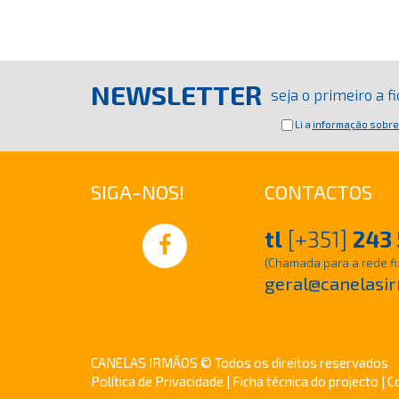
NEWSLETTER
seja o primeiro a 
Li a
informação sobre
SIGA-NOS!
CONTACTOS
tl
[+351]
243 
(Chamada para a rede fi
geral@canelasir
CANELAS IRMÃOS © Todos os direitos reservados
Política de Privacidade
|
Ficha técnica do projecto
| C