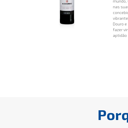
mundo, 
nas sua
concebi
vibrante
Douro e 
fazer vi
aptidão
Por