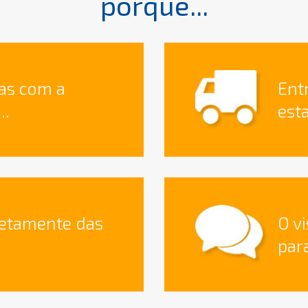
porque...
as com a
Ent
..
est
retamente das
O v
para