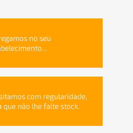
regamos no seu
abelecimento...
isitamos com regularidade,
 que não lhe falte stock.