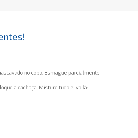
entes!
 mascavado no copo. Esmague parcialmente
.
oque a cachaça. Misture tudo e...voilá: