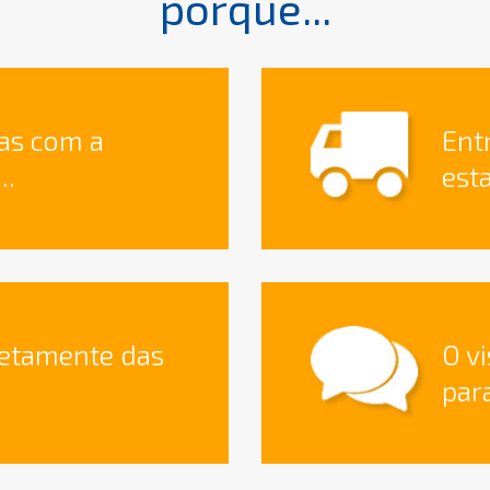
porque...
as com a
Ent
..
est
retamente das
O v
para