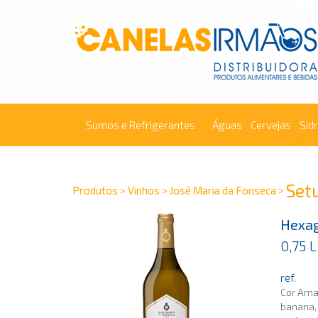
Sumos e Refrigerantes
Águas
Cervejas
Sid
Set
Produtos > Vinhos > José Maria da Fonseca >
Hexa
0,75 L
ref.
Cor Ama
banana,