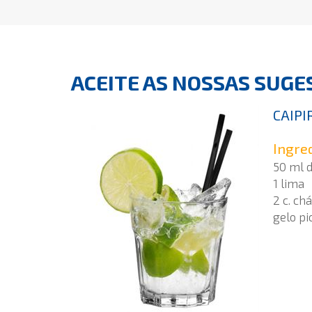
ACEITE AS NOSSAS SUGES
CAIPI
Ingre
50 ml 
1 lima
2 c. ch
gelo pi