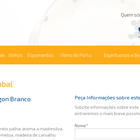
Quem s
ras
Vinhos
Espumantes
Vinho do Porto
Espirituosos e B
ubal
Peça Informações sobre est
gon Branco
Solicite informações sobre este
entraremos o mais breve possív
Nome*
relo palha; aroma a madresilva,
 meloa, madeira de carvalho