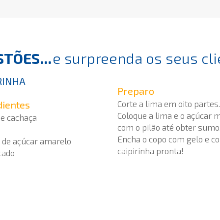
TÕES...
e surpreenda os seus cli
RINHA
Preparo
dientes
Corte a lima em oito partes.
Coloque a lima e o açúcar
de cachaça
com o pilão até obter sumo
Encha o copo com gelo e col
á de açúcar amarelo
caipirinha pronta!
cado