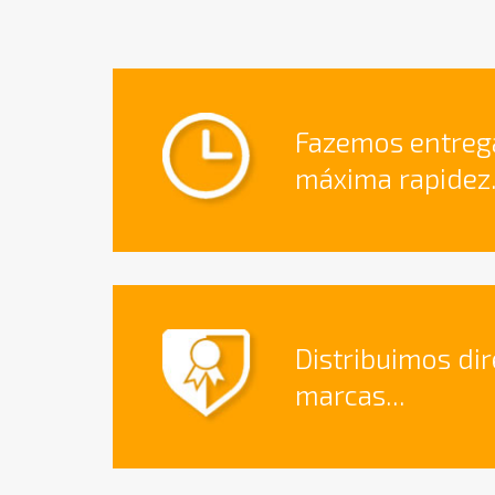
Fazemos entreg
máxima rapidez.
Distribuimos di
marcas...