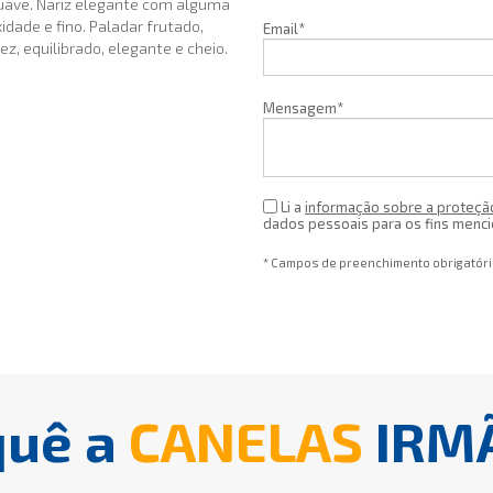
uave. Nariz elegante com alguma
dade e fino. Paladar frutado,
Email*
ez, equilibrado, elegante e cheio.
Mensagem*
Li a
informação sobre a proteçã
dados pessoais para os fins menc
* Campos de preenchimento obrigatór
quê a
CANELAS
IRM