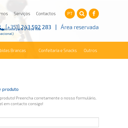
omos
Serviços
Contactos
PT
[+351]
243 592 283
|
Área reservada
(Chamada para a rede fixa
nacional)
ebidas Brancas
Confeitaria e Snacks
Outros
e produto
 produto! Preencha corretamente o nosso formulário,
el em contacto consigo!