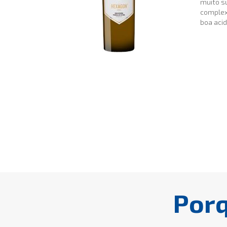
muito s
complexi
boa acid
Por