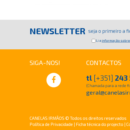
NEWSLETTER
seja o primeiro a 
Li a
informação sobre
SIGA-NOS!
CONTACTOS
tl
[+351]
243 
(Chamada para a rede fi
geral@canelasir
CANELAS IRMÃOS © Todos os direitos reservados
Política de Privacidade
|
Ficha técnica do projecto
| C