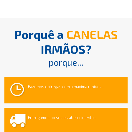
Porquê a
CANELAS
IRMÃOS?
porque...
Fazemos entregas com a máxima rapidez...
Entregamos no seu estabelecimento...