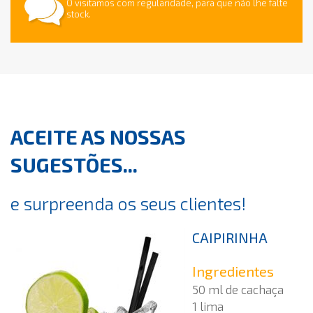
O visitamos com regularidade, para que não lhe falte
stock.
ACEITE AS NOSSAS
SUGESTÕES...
e surpreenda os seus clientes!
CAIPIRINHA
Ingredientes
50 ml de cachaça
1 lima