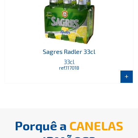
Sagres Radler 33cl
33cl
ref.117018
+
Porquê a
CANELAS