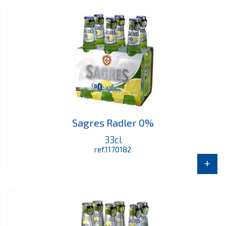
Sagres Radler 0%
33cl
ref.1170182
+