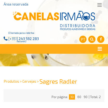
Área reservada
(Chamada para a rede fixa
[+351]
243 592 283
PT
nacional)
Sagres Radler
Produtos > Cervejas >
Por página:
30
60
90
| Total: 2