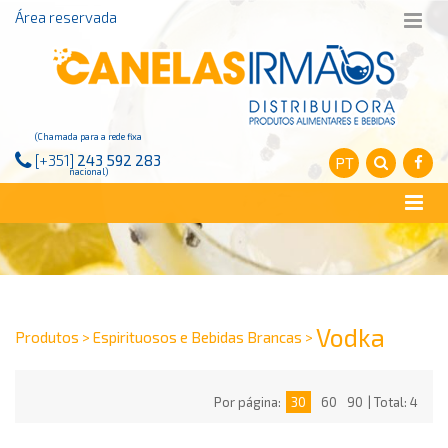
Área reservada
(Chamada para a rede fixa
[+351]
243 592 283
PT
nacional)
Vodka
Produtos > Espirituosos e Bebidas Brancas >
Por página:
30
60
90
| Total: 4