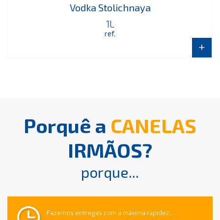
Vodka Stolichnaya
1L
ref.
+
Porquê a
CANELAS
IRMÃOS?
porque...
Fazemos entregas com a máxima rapidez...